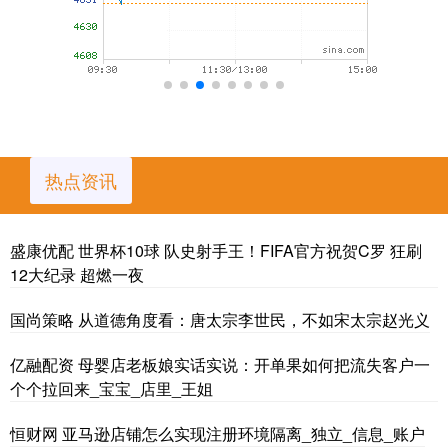
热点资讯
盛康优配 世界杯10球 队史射手王！FIFA官方祝贺C罗 狂刷
12大纪录 超燃一夜
国尚策略 从道德角度看：唐太宗李世民，不如宋太宗赵光义
亿融配资 母婴店老板娘实话实说：开单果如何把流失客户一
个个拉回来_宝宝_店里_王姐
恒财网 亚马逊店铺怎么实现注册环境隔离_独立_信息_账户