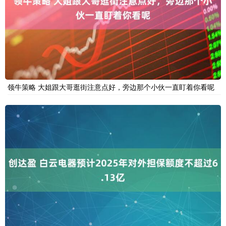
领牛策略 大姐跟大哥逛街注意点好，旁边那个小伙一直盯着你看呢