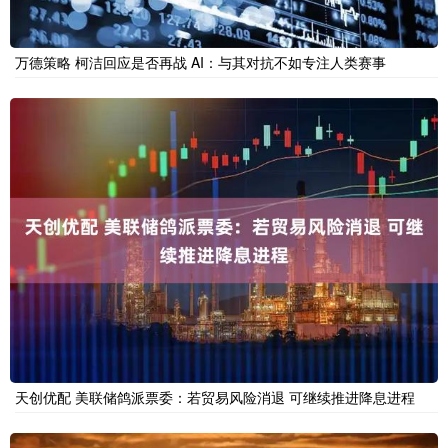
万德策略 柯洁回应是否再战 AI：与其对抗不如专注人类赛事
天创优配 美联储鸽派票委：若贸易风险消退 可继续推进降息进程