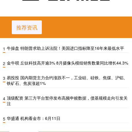
推荐资讯
牛操盘 特朗普求助上诉法院！美国进口指标降至16年来最低水平
1
金牛呗 丘钛科技高开逾3% 8月摄像头模组销售数量同比增长44.3%
2
易投投 国内期货主力合约涨跌不一，工业硅、硅铁、焦煤、沪铝、
3
铁矿石、焦炭涨超1%
顶级配资 第三方平台暂停发布高频申赎数据，债基规模走向引发关
4
注
华盛通 机构看金市：6月11日
5