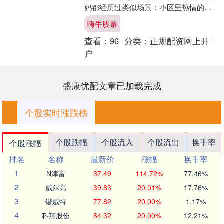
妈都经历过类似场景：小区里热情的邻
居伸手要抱娃，不熟的亲戚凑过来亲脸
嗨牛股票
蛋，我们想拒绝又怕扫....
查看：
96
分类：
正规配资网上开
户
盛康优配文章已加载完成
个股实时涨跌榜
个股跌幅
个股流入
个股流出
换手率
个股涨幅
排名
名称
最新价
涨幅
换手率
1
N津富
37.49
114.72%
77.46%
2
威尔高
39.83
20.01%
17.76%
3
锴威特
77.82
20.00%
1.17%
4
科翔股份
64.32
20.00%
12.21%