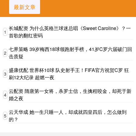
最新文章
长城配资 为什么英格兰球迷总唱《Sweet Caroline》？一
1
首歌的翻红密码
七界策略 39岁梅西18球领跑射手榜，41岁C罗六届破门回
2
击质疑
盛康优配 世界杯10球 队史射手王！FIFA官方祝贺C罗 狂
3
刷12大纪录 超燃一夜
云配资 隋唐第一女将，杀罗士信，生擒程咬金，却死于新
4
婚之夜
云天华成 她一生只睡一人，却成就四皇四后，怎么做到
5
的？