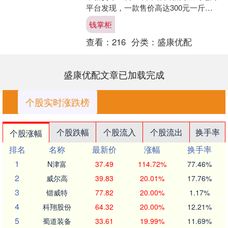
平台发现，一款售价高达300元一斤
的“黑草莓”正在逐渐走红。 淘宝多家店
钱掌柜
铺的页面信息....
查看：
216
分类：
盛康优配
盛康优配文章已加载完成
个股实时涨跌榜
个股跌幅
个股流入
个股流出
换手率
个股涨幅
排名
名称
最新价
涨幅
换手率
1
N津富
37.49
114.72%
77.46%
2
威尔高
39.83
20.01%
17.76%
3
锴威特
77.82
20.00%
1.17%
4
科翔股份
64.32
20.00%
12.21%
5
蜀道装备
33.61
19.99%
11.69%