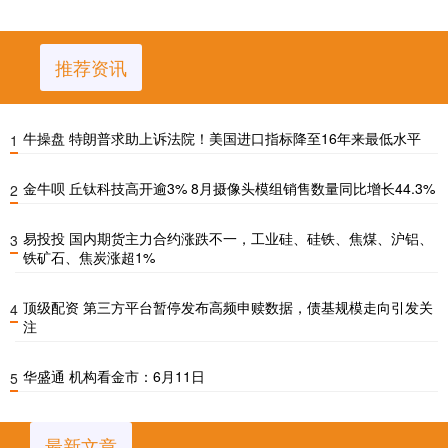
推荐资讯
牛操盘 特朗普求助上诉法院！美国进口指标降至16年来最低水平
1
金牛呗 丘钛科技高开逾3% 8月摄像头模组销售数量同比增长44.3%
2
易投投 国内期货主力合约涨跌不一，工业硅、硅铁、焦煤、沪铝、
3
铁矿石、焦炭涨超1%
顶级配资 第三方平台暂停发布高频申赎数据，债基规模走向引发关
4
注
华盛通 机构看金市：6月11日
5
最新文章