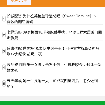
长城配资 为什么英格兰球迷总唱《Sweet Caroline》？一
1
首歌的翻红密码
七界策略 39岁梅西18球领跑射手榜，41岁C罗六届破门回
2
击质疑
盛康优配 世界杯10球 队史射手王！FIFA官方祝贺C罗 狂
3
刷12大纪录 超燃一夜
云配资 隋唐第一女将，杀罗士信，生擒程咬金，却死于新
4
婚之夜
云天华成 她一生只睡一人，却成就四皇四后，怎么做到
5
的？