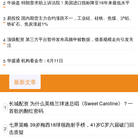
牛操盘 特朗普求助上诉法院！美国进口指标降至16年来最低水平
2
易投投 国内期货主力合约涨跌不一，工业硅、硅铁、焦煤、沪铝、
3
铁矿石、焦炭涨超1%
顶级配资 第三方平台暂停发布高频申赎数据，债基规模走向引发关
4
注
华盛通 机构看金市：6月11日
5
最新文章
长城配资 为什么英格兰球迷总唱《Sweet Caroline》？一
1
首歌的翻红密码
七界策略 39岁梅西18球领跑射手榜，41岁C罗六届破门回
2
击质疑