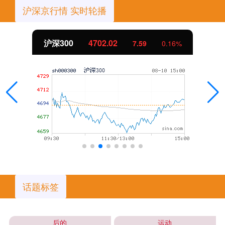
沪深京行情 实时轮播
沪深300
4702.02
7.59
0.16%
话题标签
后的
运动