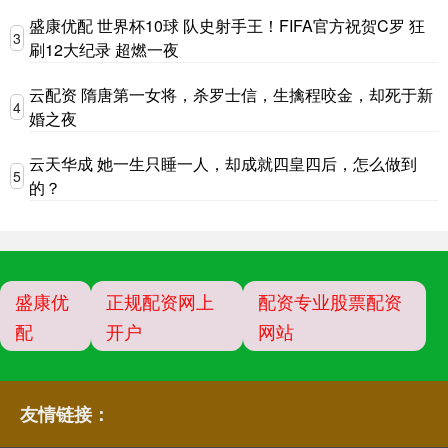
盛康优配 世界杯10球 队史射手王！FIFA官方祝贺C罗 狂
3
刷12大纪录 超燃一夜
云配资 隋唐第一女将，杀罗士信，生擒程咬金，却死于新
4
婚之夜
云天华成 她一生只睡一人，却成就四皇四后，怎么做到
5
的？
盛康优
正规配资网上
配资专业股票配资
配
开户
网站
友情链接：