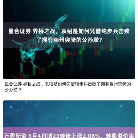
星合证券 界桥之战，袁绍是如何凭借纯步兵击败了拥有幽州突骑的
公孙瓒？