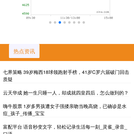
热点资讯
七界策略 39岁梅西18球领跑射手榜，41岁C罗六届破门回击
质疑
云天华成 她一生只睡一人，却成就四皇四后，怎么做到的？
嗨牛股票 1岁多男孩遭女子强搂亲吻当晚高烧，已确诊是水
痘_孩子_传播_宝宝
富配平台 语音秒变文字，轻松记录生活每一刻_灵雀_录音_
口语