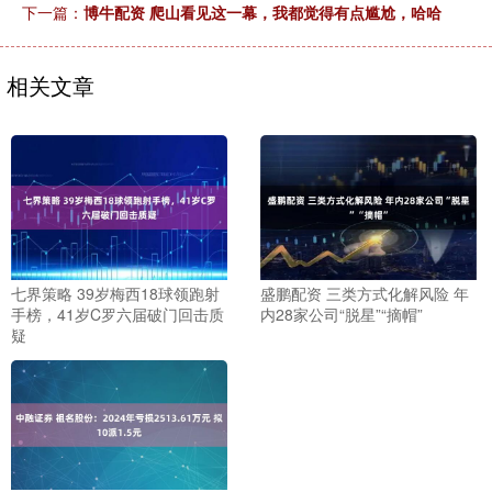
下一篇：
博牛配资 爬山看见这一幕，我都觉得有点尴尬，哈哈
相关文章
七界策略 39岁梅西18球领跑射
盛鹏配资 三类方式化解风险 年
手榜，41岁C罗六届破门回击质
内28家公司“脱星”“摘帽”
疑