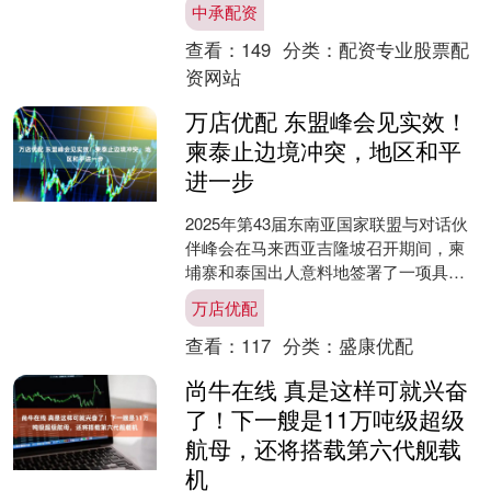
中承配资
选择在户籍地或工....
查看：
149
分类：
配资专业股票配
资网站
万店优配 东盟峰会见实效！
柬泰止边境冲突，地区和平
进一步
2025年第43届东南亚国家联盟与对话伙
伴峰会在马来西亚吉隆坡召开期间，柬
埔寨和泰国出人意料地签署了一项具有
里程碑意义的和平协议。 这一决定不仅
万店优配
仅是象征性的表示....
查看：
117
分类：
盛康优配
尚牛在线 真是这样可就兴奋
了！下一艘是11万吨级超级
航母，还将搭载第六代舰载
机