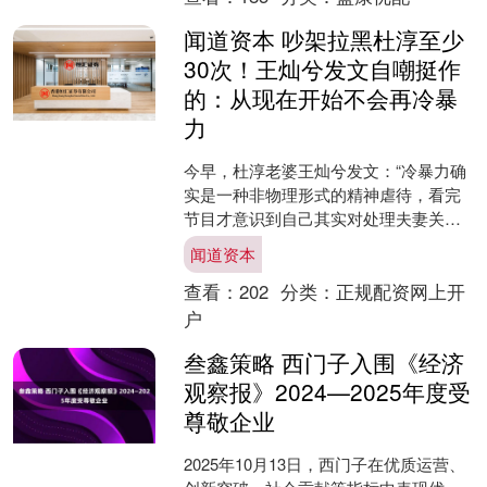
闻道资本 吵架拉黑杜淳至少
30次！王灿兮发文自嘲挺作
的：从现在开始不会再冷暴
力
今早，杜淳老婆王灿兮发文：“冷暴力确
实是一种非物理形式的精神虐待，看完
节目才意识到自己其实对处理夫妻关系
上完全还像个孩子一样幼稚自我，嗯感
闻道资本
觉自己是挺作的。” 此....
查看：
202
分类：
正规配资网上开
户
叁鑫策略 西门子入围《经济
观察报》2024—2025年度受
尊敬企业
2025年10月13日，西门子在优质运营、