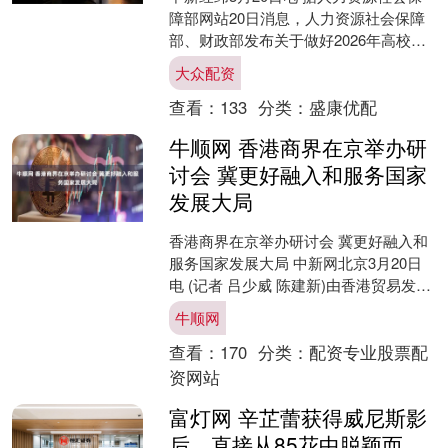
障部网站20日消息，人力资源社会保障
部、财政部发布关于做好2026年高校毕
业生等青年就业工作的通知。 通知提
大众配资
到，加力推进民....
查看：
133
分类：
盛康优配
牛顺网 香港商界在京举办研
讨会 冀更好融入和服务国家
发展大局
香港商界在京举办研讨会 冀更好融入和
服务国家发展大局 中新网北京3月20日
电 (记者 吕少威 陈建新)由香港贸易发展
局及中国香港(地区)商会合办的“国家新
牛顺网
发展 ....
查看：
170
分类：
配资专业股票配
资网站
富灯网 辛芷蕾获得威尼斯影
后，直接从85花中脱颖而