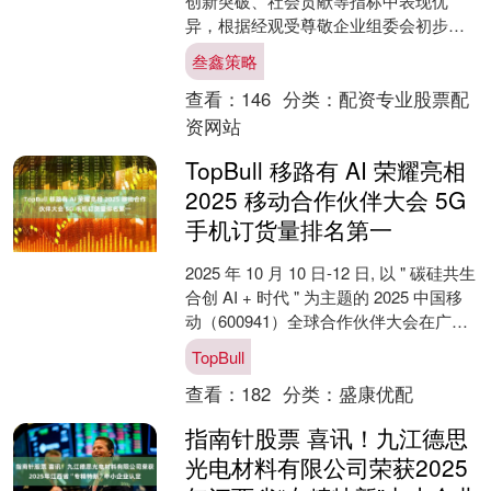
创新突破、社会贡献等指标中表现优
异，根据经观受尊敬企业组委会初步评
估，入围《经济观察报》2024—2025年
叁鑫策略
度受尊敬企....
查看：
146
分类：
配资专业股票配
资网站
TopBull 移路有 AI 荣耀亮相
2025 移动合作伙伴大会 5G
手机订货量排名第一
2025 年 10 月 10 日-12 日, 以 " 碳硅共生
合创 AI + 时代 " 为主题的 2025 中国移
动（600941）全球合作伙伴大会在广州
正式开....
TopBull
查看：
182
分类：
盛康优配
指南针股票 喜讯！九江德思
光电材料有限公司荣获2025