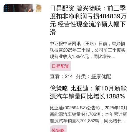
日昇配资 碧兴物联：前三季
度扣非净利润亏损484839万
元 经营性现金流净额大幅下
滑
中证报中证网讯（王珞）日前，碧兴物
联披露2025年三季报，公司前三季度实
现营业收入1.85亿元，同比增长
13.11%；归属上市公司股东的净利润亏
日昇配资
损4031.59....
查看：
214
分类：
盛康优配
億策略 比亚迪：前10月新能
源汽车销量同比增长1388%
比亚迪(002594.SZ)公告称，2025年10月
新能源汽车销量441,706辆；本年累计新
能源汽车销量3,701,852辆，同比增长
13.88%。此外，公司....
億策略