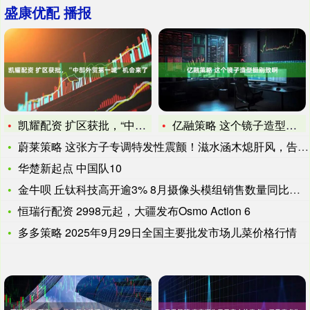
盛康优配 播报
凯耀配资 扩区获批，“中部外贸第一城”机会来了
亿融策略 这个镜子造型挺别致啊
蔚莱策略 这张方子专调特发性震颤！滋水涵木熄肝风，告别手抖头
华楚新起点 中国队10
金牛呗 丘钛科技高开逾3% 8月摄像头模组销售数量同比增长4
恒瑞行配资 2998元起，大疆发布Osmo Action 6
多多策略 2025年9月29日全国主要批发市场儿菜价格行情