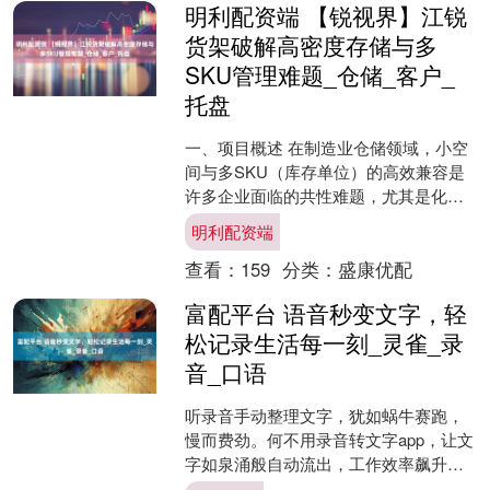
明利配资端 【锐视界】江锐
货架破解高密度存储与多
SKU管理难题_仓储_客户_
托盘
一、项目概述 在制造业仓储领域，小空
间与多SKU（库存单位）的高效兼容是
许多企业面临的共性难题，尤其是化工
品等特殊品类的存储，还需兼顾安全与
明利配资端
精准操作，传统仓储模....
查看：
159
分类：
盛康优配
富配平台 语音秒变文字，轻
松记录生活每一刻_灵雀_录
音_口语
听录音手动整理文字，犹如蜗牛赛跑，
慢而费劲。何不用录音转文字app，让文
字如泉涌般自动流出，工作效率飙升，
轻松享受“躺赢”的快感！ 1. 灵雀录音转