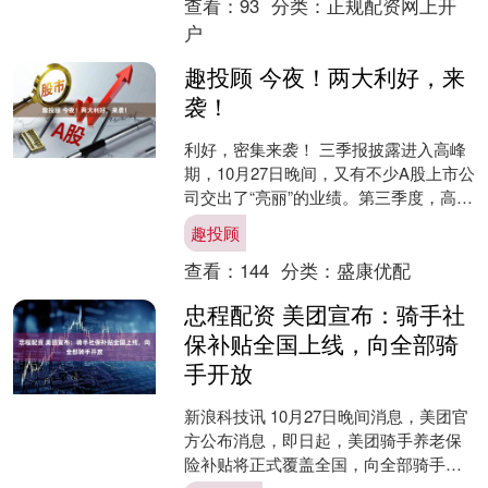
查看：
93
分类：
正规配资网上开
户
趣投顾 今夜！两大利好，来
袭！
利好，密集来袭！ 三季报披露进入高峰
期，10月27日晚间，又有不少A股上市公
司交出了“亮丽”的业绩。第三季度，高德
红外、深信服、大恒科技、德林海、以
趣投顾
岭药业、回盛....
查看：
144
分类：
盛康优配
忠程配资 美团宣布：骑手社
保补贴全国上线，向全部骑
手开放
新浪科技讯 10月27日晚间消息，美团官
方公布消息，即日起，美团骑手养老保
险补贴将正式覆盖全国，向全部骑手开
放。11月开始，骑手可根据自身需求，