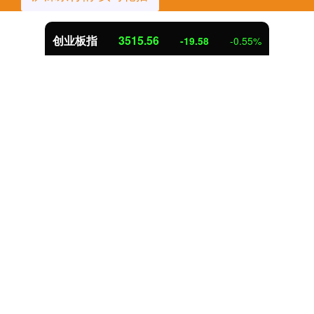
创业板指
3515.56
-19.58
-0.55%
话题标签
后的
埃及