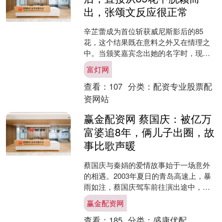
出，张颂文反应很正常
辛芷蕾成为首位斩获威尼斯影后的85
花，这个结果既在意料之外又在情理之
中。当颁奖嘉宾念出她的名字时，现场
出现了耐人寻味的一幕——外国观众反
富灯网
应平平，反倒是坐在一旁的....
查看：
107
分类：
配资专业股票配
资网站
赢金配资网 蔡国庆：被亿万
富婆追8年，俩儿子出圈，故
事比歌声暖
蔡国庆与秦娟的爱情故事始于一场意外
的相遇。2003年夏日的青岛高速上，暴
雨如注，蔡国庆驾车前往演出途中，发
现一辆抛锚的黑色轿车停在应急车道。
赢金配资网
这位以《常回家看看》....
查看：
185
分类：
盛康优配