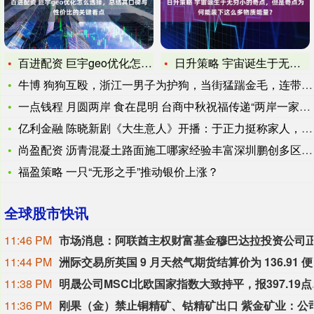
百进配资 巨宇geo优化怎么选择，总结其口碑与性价比的关键看
日升策略 宇宙诞生于无穷小的奇点，但是奇点为何能装下这么多物
牛博 狗狗互殴，浙江一男子为护狗，当街猛踹金毛，连带女主人一
一点钱程 月圆两岸 食在昆明 台商中秋祝福传递“两岸一家亲”
亿利金融 陈晓新剧《大生意人》开播：于正力挺称家人，他瘦到脱
尚盈配资 沥青混凝土路面施工哪家经验丰富深圳鹏创多区域客户案
福盈策略 一只“无形之手”推动银价上涨？
全球股市快讯
11:46 PM
11:44 PM
洲际交易
11:38 PM
明晟公司MSCI北欧国家指数大致持平，报3
11:36 PM