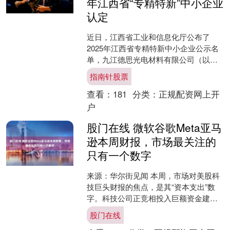
年江西省“专精特新”中小企业
认定
近日，江西省工业和信息化厅公布了
2025年江西省专精特新中小企业公示名
单，九江德思光电材料有限公司（以下
简称“德思光电”）凭借在铜箔添加剂和光
指南针股票
电材料领域的持续创....
查看：
181
分类：
正规配资网上开
户
股门在线 微软谷歌Meta亚马
逊本周财报，市场最关注的
只有一个数字
来源：华尔街见闻 本周，市场对美股科
技巨头财报的焦点，是其“资本支出”数
字。科技公司正竞相投入巨额资金建设
AI超级计算中心。分析师预计大型科技
股门在线
公司明年总资本支出....