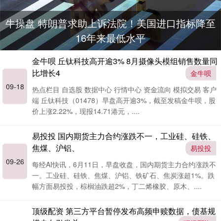
牛操盘 特朗普求助上诉法院！美国进口指标降至
16年来最低水平
金牛呗 丘钛科技高开逾3% 8月摄像头模组销售数量同
比增长4
金牛呗
09-18
热点栏目 自选股 数据中心 行情中心 资金流向 模拟交易 客户
端 丘钛科技（01478）早盘高开逾3%，截至发稿金牛呗，股
价上涨2.22%，现报14.71港元，....
易投投 国内期货主力合约涨跌不一，工业硅、硅铁、
焦煤、沪铝、
易投投
09-26
每经AI快讯，6月11日，早盘收盘，国内期货主力合约涨跌不
一。工业硅、硅铁、焦煤、沪铝、铁矿石、焦炭涨超1%。跌
幅方面易投投，棕榈油跌超2%，丁二烯橡胶、原木、....
顶级配资 第三方平台暂停发布高频申赎数据，债基规